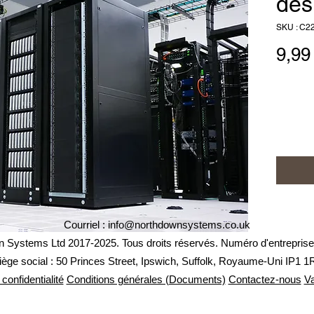
des
SKU : C2
9,99
Une pol
définit 
gère se
conserva
modalité
politiqu
leur con
risques 
l'espac
Courriel :
info@northdownsystems.co.uk
techniqu
 Systems Ltd 2017-2025. Tous droits réservés. Numéro d'entreprise
iège social : 50 Princes Street, Ipswich, Suffolk, Royaume-Uni IP1 1
 confidentialité
Conditions générales (Documents)
Contactez-nous
Va